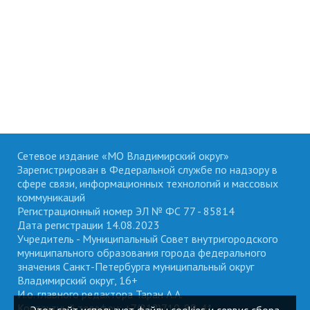
Сетевое издание «МО Владимирский округ»
Зарегистрирован в Федеральной службе по надзору в
сфере связи, информационных технологий и массовых
коммуникаций
Регистрационный номер ЭЛ № ФС 77 - 85814
Дата регистрации 14.08.2023
Учредитель - Муниципальный Совет внутригородского
муниципального образования города федерального
значения Санкт-Петербурга муниципальный округ
Владимирский округ, 16+
И.о. главного редактора Таран А.А.
Контактный телефон: +7(812)710-89-41