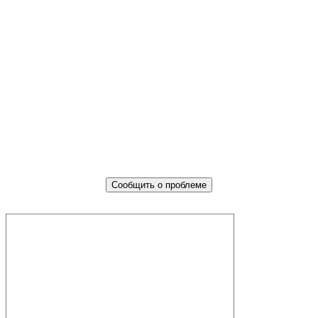
Не убран мусор, яма на дороге,
не горит фонарь?
Столкнулись с проблемой — сообщите о ней!
Сообщить о проблеме