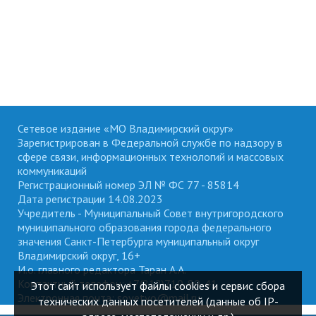
Сетевое издание «МО Владимирский округ»
Зарегистрирован в Федеральной службе по надзору в
сфере связи, информационных технологий и массовых
коммуникаций
Регистрационный номер ЭЛ № ФС 77 - 85814
Дата регистрации 14.08.2023
Учредитель - Муниципальный Совет внутригородского
муниципального образования города федерального
значения Санкт-Петербурга муниципальный округ
Владимирский округ, 16+
И.о. главного редактора Таран А.А.
Контактный телефон: +7(812)710-89-41
Этот сайт использует файлы cookies и сервис сбора
Электронная почта: sovetvo@mail.ru
технических данных посетителей (данные об IP-