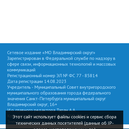
Сетевое издание «МО Владимирский округ»
Зарегистрирован в Федеральной службе по надзору в
сфере связи, информационных технологий и массовых
коммуникаций
Регистрационный номер ЭЛ № ФС 77 - 85814
Дата регистрации 14.08.2023
Учредитель - Муниципальный Совет внутригородского
муниципального образования города федерального
значения Санкт-Петербурга муниципальный округ
Владимирский округ, 16+
И.о. главного редактора Таран А.А.
Контактный телефон: +7(812)710-89-41
Этот сайт использует файлы cookies и сервис сбора
Электронная почта: sovetvo@mail.ru
технических данных посетителей (данные об IP-