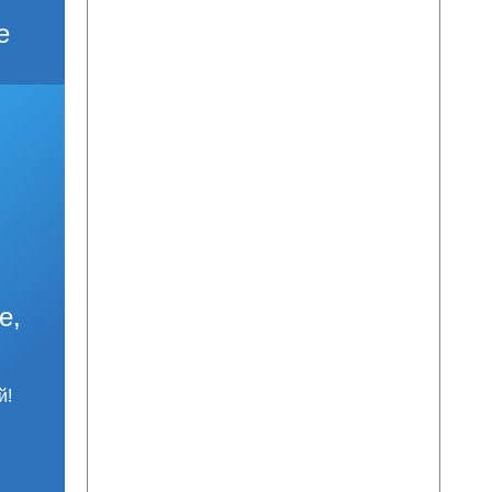
е
е,
й!